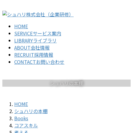
コ
ナ
ン
ビ
テ
ゲ
HOME
ン
ー
SERVICE
サービス案内
ツ
シ
LIBRARY
ライブラリ
に
ョ
ABOUT
会社情報
移
ン
RECRUIT
採用情報
動
に
CONTACT
お問い合わせ
移
動
シュハリの本棚
HOME
シュハリの本棚
Books
コアスキル
考える