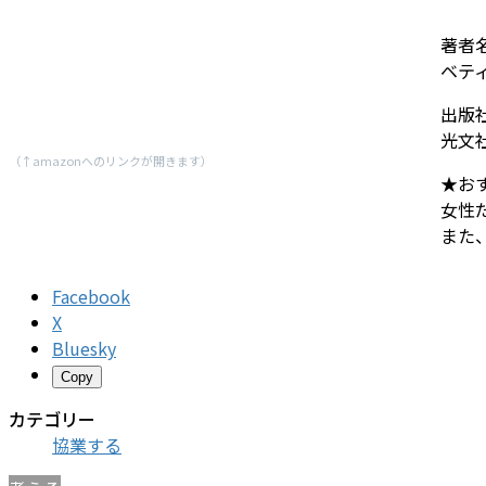
著者
ベティ
出版
光文
（↑amazonへのリンクが開きます）
★お
女性
また
Facebook
X
Bluesky
Copy
カテゴリー
協業する