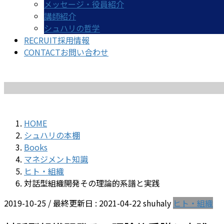
メッセージ・役員紹介
講師紹介
シュハリの哲学
RECRUIT
採用情報
CONTACT
お問い合わせ
HOME
シュハリの本棚
Books
マネジメント知識
ヒト・組織
対話型組織開発――その理論的系譜と実践
2019-10-25
/ 最終更新日 :
2021-04-22
shuhaly
ヒト・組織