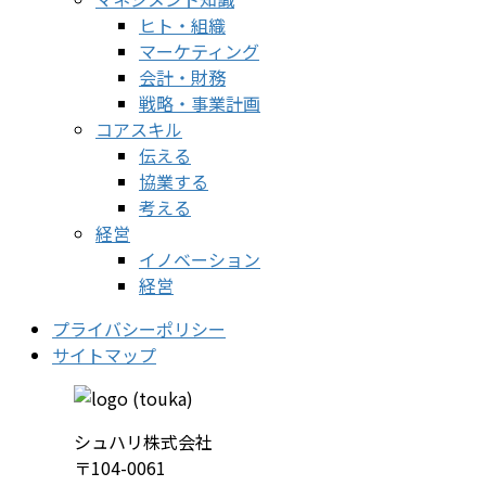
ヒト・組織
マーケティング
会計・財務
戦略・事業計画
コアスキル
伝える
協業する
考える
経営
イノベーション
経営
プライバシーポリシー
サイトマップ
シュハリ株式会社
〒104-0061