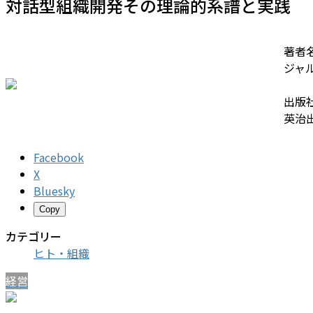
対話型組織開発――その理論的系譜と実践
著者
ジャ
出版
英治
Facebook
X
Bluesky
Copy
カテゴリー
ヒト・組織
経営