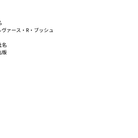
名
ルヴァース・R・ブッシュ
社名
出版