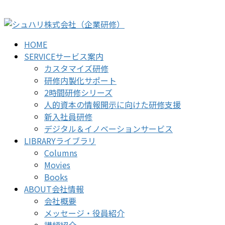
コ
ナ
ン
ビ
テ
ゲ
HOME
ン
ー
SERVICE
サービス案内
ツ
シ
カスタマイズ研修
に
ョ
研修内製化サポート
移
ン
2時間研修シリーズ
動
に
人的資本の情報開示に向けた研修支援
移
新入社員研修
動
デジタル＆イノベーションサービス
LIBRARY
ライブラリ
Columns
Movies
Books
ABOUT
会社情報
会社概要
メッセージ・役員紹介