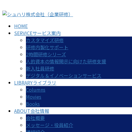
コ
ナ
ン
ビ
テ
ゲ
HOME
ン
ー
SERVICE
サービス案内
ツ
シ
カスタマイズ研修
に
ョ
研修内製化サポート
移
ン
2時間研修シリーズ
動
に
人的資本の情報開示に向けた研修支援
移
新入社員研修
動
デジタル＆イノベーションサービス
LIBRARY
ライブラリ
Columns
Movies
Books
ABOUT
会社情報
会社概要
メッセージ・役員紹介