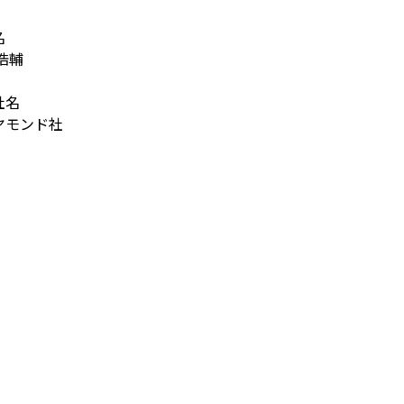
名
浩輔
社名
ヤモンド社