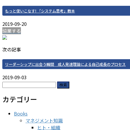
もっと使いこなす! 「システム思考」教本
2019-09-20
協業する
次の記事
リーダーシップに出会う瞬間 成人発達理論による自己成長のプロセス
2019-09-03
検
索:
カテゴリー
Books
マネジメント知識
ヒト・組織