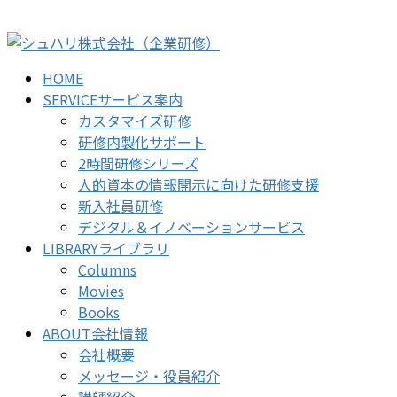
コ
ナ
ン
ビ
テ
ゲ
HOME
ン
ー
SERVICE
サービス案内
ツ
シ
カスタマイズ研修
に
ョ
研修内製化サポート
移
ン
2時間研修シリーズ
動
に
人的資本の情報開示に向けた研修支援
移
新入社員研修
動
デジタル＆イノベーションサービス
LIBRARY
ライブラリ
Columns
Movies
Books
ABOUT
会社情報
会社概要
メッセージ・役員紹介