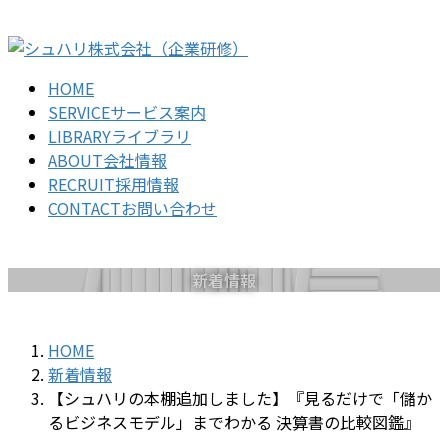
コ
ナ
ン
ビ
テ
ゲ
HOME
ン
ー
SERVICE
サービス案内
ツ
シ
LIBRARY
ライブラリ
に
ョ
ABOUT
会社情報
移
ン
RECRUIT
採用情報
動
に
CONTACT
お問い合わせ
移
動
新着情報
HOME
新着情報
【シュハリの本棚追加しました】『見るだけで「儲か
るビジネスモデル」までわかる 決算書の比較図鑑』