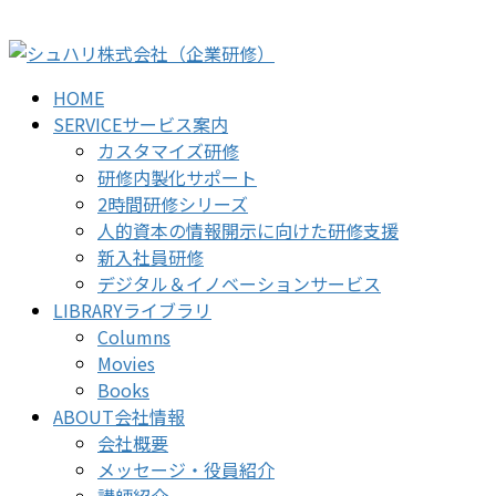
コ
ナ
ン
ビ
テ
ゲ
HOME
ン
ー
SERVICE
サービス案内
ツ
シ
カスタマイズ研修
に
ョ
研修内製化サポート
移
ン
2時間研修シリーズ
動
に
人的資本の情報開示に向けた研修支援
移
新入社員研修
動
デジタル＆イノベーションサービス
LIBRARY
ライブラリ
Columns
Movies
Books
ABOUT
会社情報
会社概要
メッセージ・役員紹介